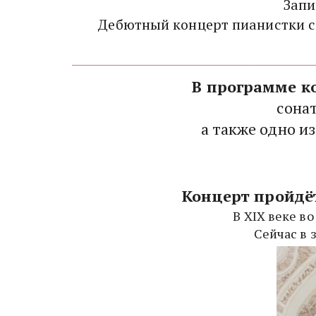
Запи
Дебютный концерт пианистки со
В программе ко
сона
Концерт пройдёт
В XIX веке в
Сейчас в 