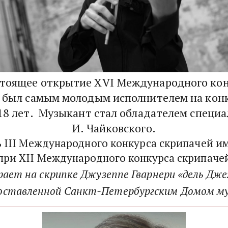
стоящее открытие XVI Международного конку
 был самым молодым исполнителем на конк
 18 лет.  Музыкант стал обладателем специа
И. Чайковского.
ь III Международного конкурса скрипачей им
-при XII Международного конкурса скрипачей 
ает на скрипке Джузеппе Гварнери «дель Джезу
оставленной Санкт-Петербургским Домом м