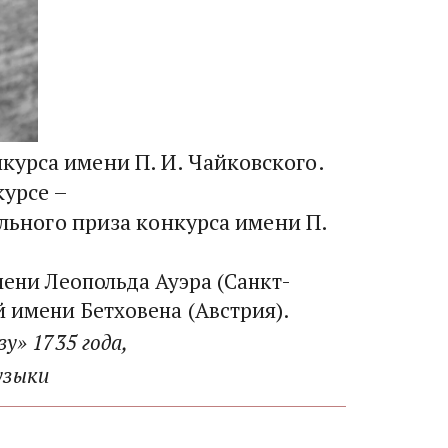
рса имени П. И. Чайковского.  
урсе – 
льного приза конкурса имени П. 
ени Леопольда Ауэра (Санкт-
имени Бетховена (Австрия).  
» 1735 года, 
узыки