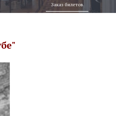
Заказ билетов
бе"