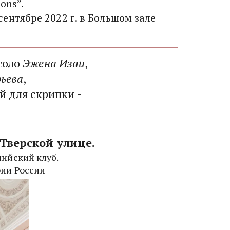
ons”.
нтябре 2022 г. в Большом зале 
соло 
Эжена Изаи
, 
фьева
, 
Тверской улице. 
ийский клуб. 
рии России