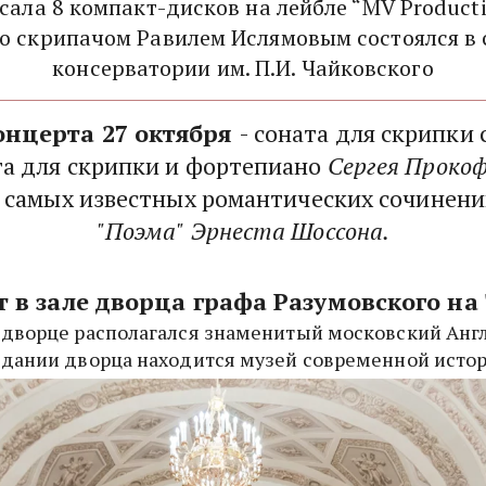
сала 8 компакт-дисков на лейбле “MV Producti
 скрипачом Равилем Ислямовым состоялся в се
консерватории им. П.И. Чайковского
нцерта 27 октября 
- соната для скрипки 
та для скрипки и фортепиано 
Сергея Проко
"Поэма"
Эрнеста Шоссона.
 в зале дворца графа Разумовского на 
о дворце располагался знаменитый московский Англ
здании дворца находится музей современной исто